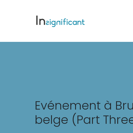
Evénement à Brux
belge (Part Thre