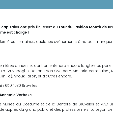
capitales ont pris fin, c’est au tour du Fashion Month de Br
mme est chargé !
dernières semaines, quelques événements à ne pas manquer.
dernières années et dont on entendra encore longtemps parler
, Wim Bruynooghe, Doriane Van Overeem, Marjorie Vermeulen , 
kin To), Anouk Fallon, et d’autres encore…
n 650, 1030 Bruxelles
 Annemie Verbeke
le Musée du Costume et de la Dentelle de Bruxelles et MAD B
ode auprès du grand public et des professionnels. La Leçon 