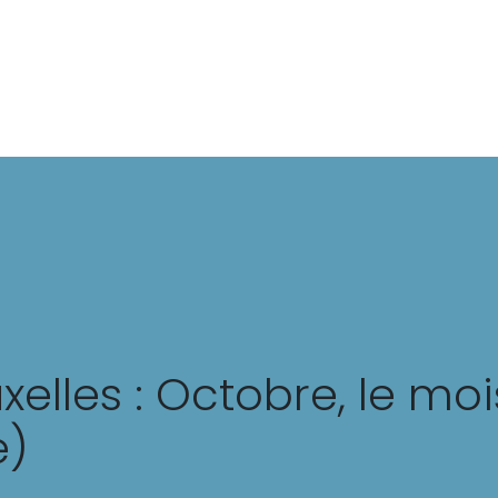
Mode
Beauté
Trips
Lifestyle
elles : Octobre, le mo
e)