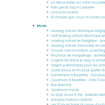
La detox water ou votre nouvell
Pain perdu façon Ladurée
La box Envouthé
10 choses que vous ne saviez pas
Mode
Leasing voiture électrique belgiq
Tarif leasing voiture électrique
Leasing voiture en belgique : quel
Leasing voiture mercedes en bel
Trouver une formation coaching
Pinceaux de maquillage : acheter
Lingerie féminine et sexy à achet
Objets publicitaires pour les ent
Quels tissus en lin pour quelle ré
Evénement à Bruxelles : Octobre
Ouverture à Bruxelles : Zara Tois
Rue Blanche
Tendance mode
Le style d’une It Girl : Isabella Me
Antwerp Fashion Festival
Les 10 must have du mois d’oct