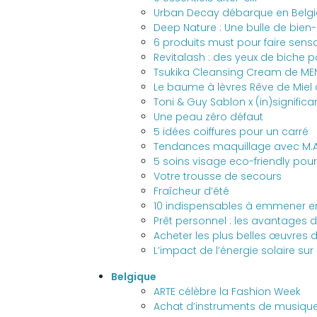
Urban Decay débarque en Belg
Deep Nature : Une bulle de bien-
6 produits must pour faire sens
Revitalash : des yeux de biche p
Tsukika Cleansing Cream de M
Le baume à lèvres Rêve de Miel
Toni & Guy Sablon x (in)significan
Une peau zéro défaut
5 idées coiffures pour un carré
Tendances maquillage avec M.A.C
5 soins visage eco-friendly pou
Votre trousse de secours
Fraîcheur d’été
10 indispensables à emmener 
Prêt personnel : les avantages d
Acheter les plus belles œuvres d
L’impact de l’énergie solaire su
Belgique
ARTE célèbre la Fashion Week
Achat d’instruments de musique 