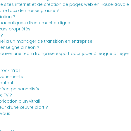
e sites internet et de création de pages web en Haute-Savoie
votre taux de masse grasse ?
ation ?
maceutiques directement en ligne
eurs propriétés
 ?
pel à un manager de transition en entreprise
 enseigne à néon ?
rouver une team française esport pour jouer à league of legen
rock’n’roll
 événements
ébutant
 déco personnalisée
e TV ?
rication d’un vitrail
eur d’une œuvre d’art ?
 vous !