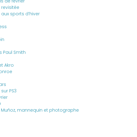
s de février
revisitée
ux sports d’hiver
ness
in
s Paul Smith
t Akro
Monroe
ars
 sur PS3
rier
O
rid Muñoz, mannequin et photographe