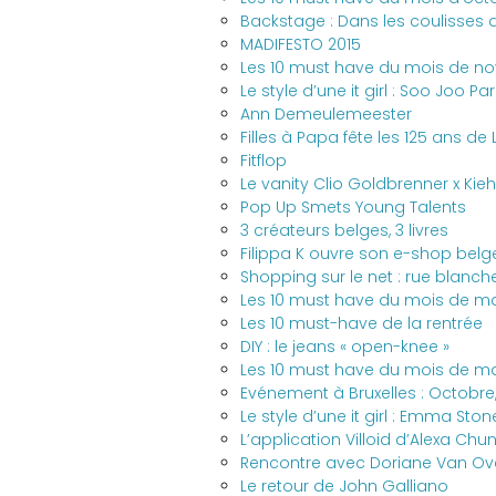
Backstage : Dans les coulisses 
MADIFESTO 2015
Les 10 must have du mois de n
Le style d’une it girl : Soo Joo Par
Ann Demeulemeester
Filles à Papa fête les 125 ans de 
Fitflop
Le vanity Clio Goldbrenner x Kieh
Pop Up Smets Young Talents
3 créateurs belges, 3 livres
Filippa K ouvre son e-shop belg
Shopping sur le net : rue blanch
Les 10 must have du mois de m
Les 10 must-have de la rentrée
DIY : le jeans « open-knee »
Les 10 must have du mois de m
Evénement à Bruxelles : Octobre
Le style d’une it girl : Emma Ston
L’application Villoid d’Alexa Chu
Rencontre avec Doriane Van O
Le retour de John Galliano