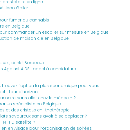
n prestataire en ligne
né Jean Galler
 pour fumer du cannabis
re en Belgique
e pour commander un escalier sur mesure en Belgique
ruction de maison clé en Belgique
ssels, drink ! Bordeaux
rs Against AIDS : appel à candidature
 : trouvez l’option la plus économique pour vous
etit tour d’horizon
rinaire sans aller chez le médecin ?
par un spécialiste en Belgique
es et des cristaux en lithothérapie
ats savoureux sans avoir à se déplacer ?
NT HD satellite ?
ien en Alsace pour l’organisation de soirées