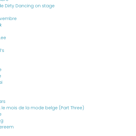
de Dirty Dancing on stage
ovembre
k
Lee
l’s
e
e
ai
ars
, le mois de la mode belge (Part Three)
e
ng
vereem