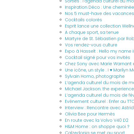
Sorties : l’agenda culturel du moi
Inspiration Déco : Une cheminée 
Nos 5 must-have des vacances a
Cocktails colorés
Esprit lance une collection Well
A chaque sport, sa tenue
Martyre de St. Sébastien par Rob
Vos rendez-vous culture
Expo à Hasselt : Hello my name i
Cocktail signé pour vos invités
Chez Sony avec Marie Warnant e
Une icône, un style : I ♥ Marilyn 
Sylvain Homo, photographe
L’agenda culturel du mois de m
Michael Jackson: the experience
L’agenda culturel du mois de fév
Evénement culturel : Enfer au TT
Interview : Rencontre avec Ast
Olivia Bee pour Hermès
En route avec la Volvo V40 D2
H&M Home : on shoppe quoi ?
Calzedonia se met au sport