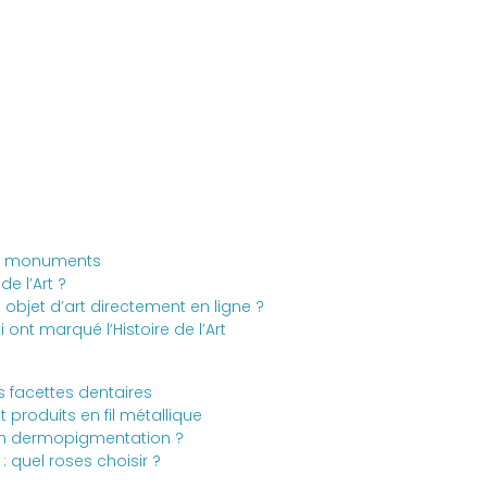
Mode
Beauté
Trips
Lifestyle
 de monuments
e l’Art ?
objet d’art directement en ligne ?
 ont marqué l’Histoire de l’Art
s facettes dentaires
 produits en fil métallique
n dermopigmentation ?
: quel roses choisir ?