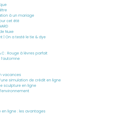
ique
être
ation à un mariage
our cet été
ENARD
 de Nuxe
t | On a testé le tie & dye
 : Rouge à lèvres parfait
r l’automne
en vacances
’une simulation de crédit en ligne
e sculpture en ligne
r l’environnement
en ligne : les avantages