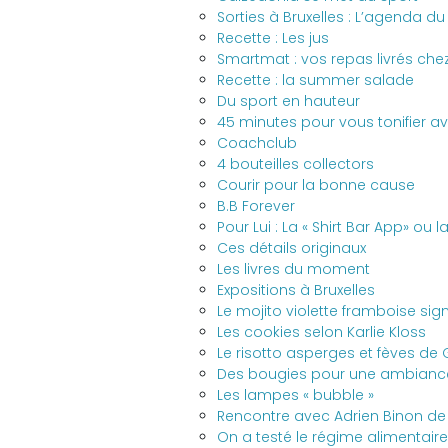
Sorties à Bruxelles : L’agenda 
Recette : Les jus
Smartmat : vos repas livrés chez
Recette : la summer salade
Du sport en hauteur
45 minutes pour vous tonifier ava
Coachclub
4 bouteilles collectors
Courir pour la bonne cause
B.B Forever
Pour Lui : La « Shirt Bar App» ou 
Ces détails originaux
Les livres du moment
Expositions à Bruxelles
Le mojito violette framboise sig
Les cookies selon Karlie Kloss
Le risotto asperges et fèves de
Des bougies pour une ambianc
Les lampes « bubble »
Rencontre avec Adrien Binon de 
On a testé le régime alimentair