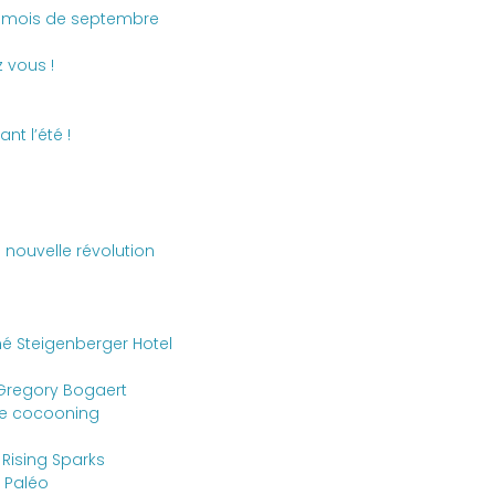
du mois de septembre
 vous !
nt l’été !
la nouvelle révolution
né Steigenberger Hotel
 Gregory Bogaert
e cocooning
Rising Sparks
e Paléo