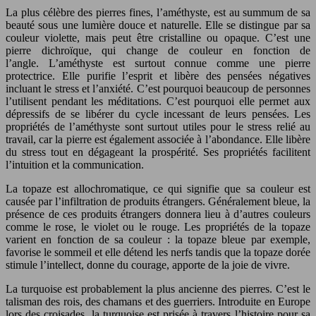
La plus célèbre des pierres fines, l’améthyste, est au summum de sa
beauté sous une lumière douce et naturelle. Elle se distingue par sa
couleur violette, mais peut être cristalline ou opaque. C’est une
pierre dichroïque, qui change de couleur en fonction de
l’angle. L’améthyste est surtout connue comme une pierre
protectrice. Elle purifie l’esprit et libère des pensées négatives
incluant le stress et l’anxiété. C’est pourquoi beaucoup de personnes
l’utilisent pendant les méditations. C’est pourquoi elle permet aux
dépressifs de se libérer du cycle incessant de leurs pensées. Les
propriétés de l’améthyste sont surtout utiles pour le stress relié au
travail, car la pierre est également associée à l’abondance. Elle libère
du stress tout en dégageant la prospérité. Ses propriétés facilitent
l’intuition et la communication.
La topaze est allochromatique, ce qui signifie que sa couleur est
causée par l’infiltration de produits étrangers. Généralement bleue, la
présence de ces produits étrangers donnera lieu à d’autres couleurs
comme le rose, le violet ou le rouge. Les propriétés de la topaze
varient en fonction de sa couleur : la topaze bleue par exemple,
favorise le sommeil et elle détend les nerfs tandis que la topaze dorée
stimule l’intellect, donne du courage, apporte de la joie de vivre.
La turquoise est probablement la plus ancienne des pierres. C’est le
talisman des rois, des chamans et des guerriers. Introduite en Europe
lors des croisades, la turquoise est prisée à travers l’histoire pour sa