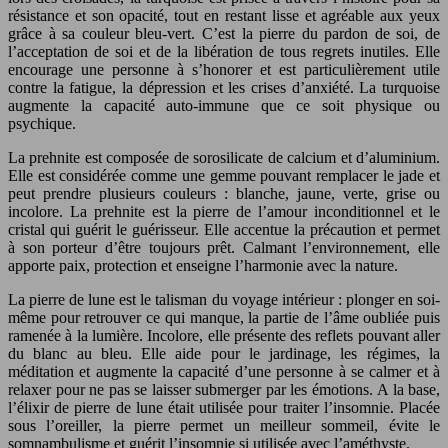
résistance et son opacité, tout en restant lisse et agréable aux yeux
grâce à sa couleur bleu-vert. C’est la pierre du pardon de soi, de
l’acceptation de soi et de la libération de tous regrets inutiles. Elle
encourage une personne à s’honorer et est particulièrement utile
contre la fatigue, la dépression et les crises d’anxiété. La turquoise
augmente la capacité auto-immune que ce soit physique ou
psychique.
La prehnite est composée de sorosilicate de calcium et d’aluminium.
Elle est considérée comme une gemme pouvant remplacer le jade et
peut prendre plusieurs couleurs : blanche, jaune, verte, grise ou
incolore. La prehnite est la pierre de l’amour inconditionnel et le
cristal qui guérit le guérisseur. Elle accentue la précaution et permet
à son porteur d’être toujours prêt. Calmant l’environnement, elle
apporte paix, protection et enseigne l’harmonie avec la nature.
La pierre de lune est le talisman du voyage intérieur : plonger en soi-
même pour retrouver ce qui manque, la partie de l’âme oubliée puis
ramenée à la lumière. Incolore, elle présente des reflets pouvant aller
du blanc au bleu. Elle aide pour le jardinage, les régimes, la
méditation et augmente la capacité d’une personne à se calmer et à
relaxer pour ne pas se laisser submerger par les émotions. A la base,
l’élixir de pierre de lune était utilisée pour traiter l’insomnie. Placée
sous l’oreiller, la pierre permet un meilleur sommeil, évite le
somnambulisme et guérit l’insomnie si utilisée avec l’améthyste.