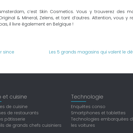
’Amsterdam, c’est Skin Cosmetics. Vous y trouverez des m
ginal & Mineral, Zelens, et tant d’autres. Attention, vous y r
s, il livre également en Belgique !
r since
Les 5 grands magasins qui valent le dé
 et cuisine
Technologie
es de cuisine
Enquêtes conso
es de restaurants
Smartphones et tablettes
s pâtisserie
Technologies embarquées 
ls de grands chefs cuisiniers
les voitures