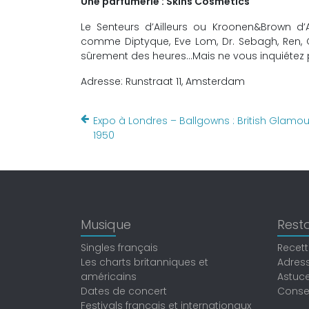
Une parfumerie : Skins Cosmetics
Le Senteurs d’Ailleurs ou Kroonen&Brown d
comme Diptyque, Eve Lom, Dr. Sebagh, Ren, Ori
sûrement des heures…Mais ne vous inquiétez pa
Adresse: Runstraat 11, Amsterdam
Expo à Londres – Ballgowns : British Glamou
1950
Musique
Resto
Singles français
Recett
Les charts britanniques et
Adress
américains
Astuce
Dates de concert
Consei
Festivals français et internationaux