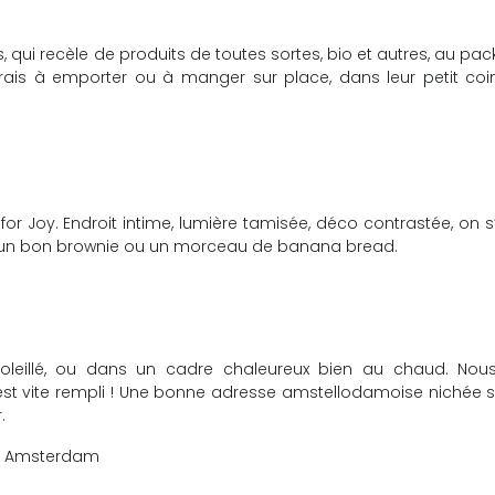
s, qui recèle de produits de toutes sortes, bio et autres, au pa
frais à emporter ou à manger sur place, dans leur petit coi
or Joy. Endroit intime, lumière tamisée, déco contrastée, on s
 un bon brownie ou un morceau de banana bread.
oleillé, ou dans un cadre chaleureux bien au chaud. Nou
c’est vite rempli ! Une bonne adresse amstellodamoise nichée 
.
p – Amsterdam