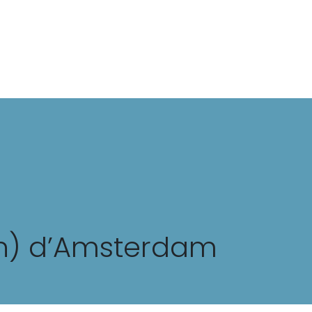
Mode
Beauté
Trips
Lifestyle
(in) d’Amsterdam