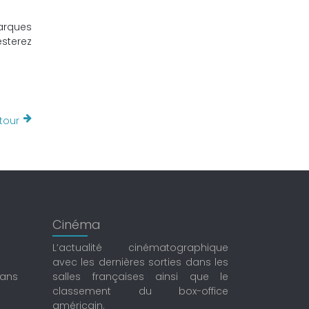
arques
esterez
tour
Cinéma
L’actualité cinématographique
avec les dernières sorties dans les
dans
salles françaises ainsi que le
classement du box-office
américain.