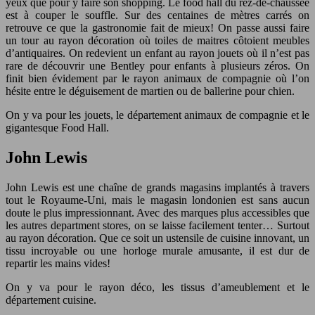
yeux que pour y faire son shopping. Le food hall du rez-de-chaussée
est à couper le souffle. Sur des centaines de mètres carrés on
retrouve ce que la gastronomie fait de mieux! On passe aussi faire
un tour au rayon décoration où toiles de maitres côtoient meubles
d’antiquaires. On redevient un enfant au rayon jouets où il n’est pas
rare de découvrir une Bentley pour enfants à plusieurs zéros. On
finit bien évidement par le rayon animaux de compagnie où l’on
hésite entre le déguisement de martien ou de ballerine pour chien.
On y va pour les jouets, le département animaux de compagnie et le
gigantesque Food Hall.
John Lewis
John Lewis est une chaîne de grands magasins implantés à travers
tout le Royaume-Uni, mais le magasin londonien est sans aucun
doute le plus impressionnant. Avec des marques plus accessibles que
les autres department stores, on se laisse facilement tenter… Surtout
au rayon décoration. Que ce soit un ustensile de cuisine innovant, un
tissu incroyable ou une horloge murale amusante, il est dur de
repartir les mains vides!
On y va pour le rayon déco, les tissus d’ameublement et le
département cuisine.