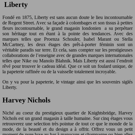
Liberty
Fondé en 1875, Liberty est sans aucun doute le lieu incontournable
de Regent Street. Avec sa façade à colombages et son tissus à petites
fleurs incontournable, le grand magasin londonien a su perpétuer
son héritage tout en étant à la pointe des tendances. Avec des
marques telles que Proenza Schouler, Isabel Marant ou Stella
McCartney, les deux étages des prêt-à-porter féminin sont un
véritable paradis sur terre. Et cela, sans compter sur les prestigieuses
collaborations de l’enseigne avec de grandes marques internationales
telles que Nike ou Manolo Blahnik. Mais Liberty est aussi l’endroit
rêvé pour trouver le cadeau idéal. Que ce soit un foulard unique, de
la papeterie raffinée ou de la vaisselle totalement incroyable.
On y va pour la papeterie, le vintage ainsi que les souvenirs siglés
Liberty.
Harvey Nichols
Niché au coeur du prestigieux quartier de Knightsbridge, Harvey
Nichols est un grand magasin à taille humaine. Sur cinq étages vous
retrouverez une selection très pointue de tout ce que le monde de la
mode, de la beauté et du design a à offrir. Offrez vous un petit
moment de pure luxe au bar à manucure et champagne ou bien allez