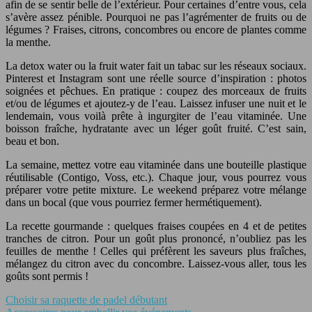
afin de se sentir belle de l’extérieur. Pour certaines d’entre vous, cela
s’avère assez pénible. Pourquoi ne pas l’agrémenter de fruits ou de
légumes ? Fraises, citrons, concombres ou encore de plantes comme
la menthe.
La detox water ou la fruit water fait un tabac sur les réseaux sociaux.
Pinterest et Instagram sont une réelle source d’inspiration : photos
soignées et pêchues. En pratique : coupez des morceaux de fruits
et/ou de légumes et ajoutez-y de l’eau. Laissez infuser une nuit et le
lendemain, vous voilà prête à ingurgiter de l’eau vitaminée. Une
boisson fraîche, hydratante avec un léger goût fruité. C’est sain,
beau et bon.
La semaine, mettez votre eau vitaminée dans une bouteille plastique
réutilisable (Contigo, Voss, etc.). Chaque jour, vous pourrez vous
préparer votre petite mixture. Le weekend préparez votre mélange
dans un bocal (que vous pourriez fermer hermétiquement).
La recette gourmande : quelques fraises coupées en 4 et de petites
tranches de citron. Pour un goût plus prononcé, n’oubliez pas les
feuilles de menthe ! Celles qui préfèrent les saveurs plus fraîches,
mélangez du citron avec du concombre. Laissez-vous aller, tous les
goûts sont permis !
Choisir sa raquette de padel débutant