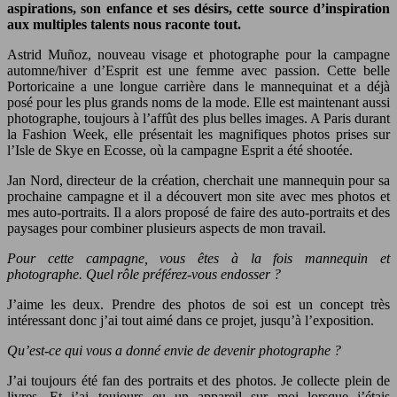
aspirations, son enfance et ses désirs, cette source d’inspiration
aux multiples talents nous raconte tout.
Astrid Muñoz, nouveau visage et photographe pour la campagne
automne/hiver d’Esprit est une femme avec passion. Cette belle
Portoricaine a une longue carrière dans le mannequinat et a déjà
posé pour les plus grands noms de la mode. Elle est maintenant aussi
photographe, toujours à l’affût des plus belles images. A Paris durant
la Fashion Week, elle présentait les magnifiques photos prises sur
l’Isle de Skye en Ecosse, où la campagne Esprit a été shootée.
Jan Nord, directeur de la création, cherchait une mannequin pour sa
prochaine campagne et il a découvert mon site avec mes photos et
mes auto-portraits. Il a alors proposé de faire des auto-portraits et des
paysages pour combiner plusieurs aspects de mon travail.
Pour cette campagne, vous êtes à la fois mannequin et
photographe. Quel rôle préférez-vous endosser ?
J’aime les deux. Prendre des photos de soi est un concept très
intéressant donc j’ai tout aimé dans ce projet, jusqu’à l’exposition.
Qu’est-ce qui vous a donné envie de devenir photographe ?
J’ai toujours été fan des portraits et des photos. Je collecte plein de
livres. Et j’ai toujours eu un appareil sur moi lorsque j’étais