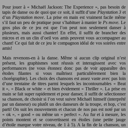
Pour jouer à « Michaël Jackson: The Experience », pas besoin de
tapis de danse ou de quoi que ce soit, il suffit d’une
Playstation 3
et
d’un
Playstation move
. La prise en main est vraiment facile même
s’il faut un peu de pratique pour s’habituer à manier le
Ps move.
Le
gros plus de ce jeu est que l’on peut non seulement danser à
plusieurs, mais aussi chanter! En effet, il suffit de brancher des
micros et en un clin d’oeil vos amis peuvent vous accompagner au
chant! Ce qui fait de ce jeu le compagnon idéal de vos soirées entre
amis!
Mais revenons-en à la danse. Même si aucun clip original n’est
présent, les graphismes sont réussis et interagissent avec vos
performances (ne vous étonnez donc pas de voir apparaître des
étoiles filantes si vous maîtrisez particulièrement bien la
chorégraphie). Les choix des chansons est assez vaste avec pas loin
d’une trentaine de titres parmi lesquels les incontournables « Beat
it », « Black or white » et bien évidement « Thriller ». La prise en
main se fait super rapidement et pour danser, il suffit de sélectionner
sa chanson, de choisir si l’on veut suivre Michaël himself (interprété
par un danseur) ou plutôt un des danseurs de la troupe, et hop, c’est
parti! On suit les mouvements et chacun de nos pas est noté par un
« ok », « good » ou même un « perfect ». Au fur et à mesure, les
points montent et se convertissent en étoiles (une petite jauge
d’étoile marque votre niveau, de 1 à 5). A la fin de la chanson, un