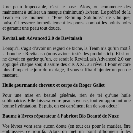
Une peau impeccable, c’est le base. Alors, on commence dès
maintenant à utiliser un masque (minimum) 1x/sem. Le préféré de la
Team en ce moment ? “Pore Refining Solutions” de Clinique,
puisqu’il resserre immédiatement les pores, combat les points noirs
et garantit une peau tout douce.
RevitaLash Advanced 2.0 de Revitalash
Lorsqu’il s’agit d’avoir un regard de biche, la Team n’a qu’un mot à
la bouche : Revitalash (nous avions testés les produits ici). Et si on
ne devait en garder qu’un, ce serait le RevitaLash Advanced 2.0 car
appliqué chaque soir, il assure des cils XXL au réveil ! Pour encore
plus d’impact le jour du mariage, il vous suffira d’ajouter un peu de
mascara.
Huile gourmande cheveux et corps de Roger Gallet
Pour une mise en beauté générale, rien de tel qu’une huile
sublimatrice. Elle laissera votre peau soyeuse, tout en apportant une
bonne hydratation. Et puis, on est carrément fan de son odeur !
Baume à lèvres réparateur à l’abricot Bio Beauté de Nuxe
Vos lèvres vont sans aucun doute (en tout cas pour la mariée), être
embrassées ce jour-là. Alors on met un point d’honneur à les