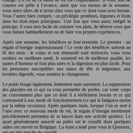
courses est prête à l’avance, ainsi que vos menus de la semaine,
vous serez sûres de n’avoir chez vous que ce dont vous avez besoin.
Vous l’aurez bien compris : on privilégie protéines, légumes et fruits
dans les trois repas principaux. Une fois que vous aurez intégré le
principe, il vous sera facile de cuisiner vos plats, de dériver ceux que
vous faisiez habituellement ou de faire vos propres expériences.
Après une semaine, les bénéfices se font ressentir. Le premier : un
regain d’énergie impressionnant ! Le reste des bénéfices suivent au
fil des mois : le corps et son immunité sont renforcés, vous vous
sentirez en meilleure santé, le sommeil est de meilleure qualité, les
sautes d’humeur se font plus rares et la digestion est plus facile. Pour
les personnes susceptibles aux maux de tête et migraines, aux
troubles digestifs, vous sentirez le changement.
Le poids bouge également, lentement mais surement. La suppression
des glucides est ce qui va vous permettre de perdre, car votre corps
ne consommera plus que ce dont il a réellement besoin et ce qui
correspond à son mode de fonctionnement (ce qui le fatiguera moins
par la même occasion). Après quelques mois, lorsque l’on se sent à
l’aise avec ce nouveau mode de vie, le regain d’énergie mentionné
précédemment permettra de se lancer dans une activité sportive. Le
sport généralement associé au paléo est le crossfit dont quelques
salles ont ouvert en Belgique. La team a testé pour vous le Queenax,
qui est très proche du crossfit.