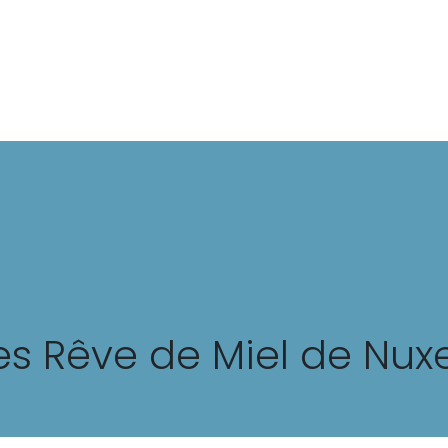
Mode
Beauté
Trips
Lifestyle
es Rêve de Miel de Nux