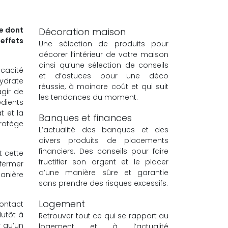
ge dont
Décoration maison
effets
Une sélection de produits pour
décorer l’intérieur de votre maison
ainsi qu’une sélection de conseils
icacité
et d’astuces pour une déco
hydrate
réussie, à moindre coût et qui suit
agir de
les tendances du moment.
édients
t et la
Banques et finances
protège
L’actualité des banques et des
divers produits de placements
financiers. Des conseils pour faire
t cette
fructifier son argent et le placer
nfermer
d’une manière sûre et garantie
anière
sans prendre des risques excessifs.
Logement
contact
lutôt à
Retrouver tout ce qui se rapport au
r qu’un
logement et à l’actualité