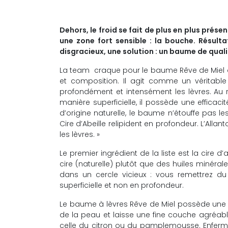
Dehors, le froid se fait de plus en plus prés
une zone fort sensible : la bouche. Résult
disgracieux, une solution : un baume de quali
La team craque pour le baume Rêve de Miel de
et composition. Il agit comme un véritable 
profondément et intensément les lèvres. Au r
manière superficielle, il possède une effica
d’origine naturelle, le baume n’étouffe pas le
Cire d’Abeille relipident en profondeur. L’Alla
les lèvres. »
Le premier ingrédient de la liste est la cire d
cire (naturelle) plutôt que des huiles minéra
dans un cercle vicieux : vous remettrez du
superficielle et non en profondeur.
Le baume à lèvres Rêve de Miel possède une tex
de la peau et laisse une fine couche agréabl
celle du citron ou du pamplemousse. Enfermé d