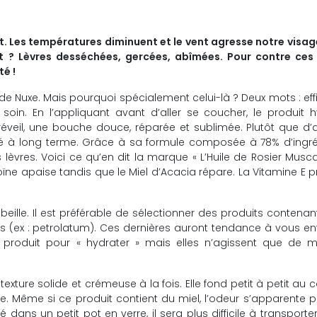
ent. Les températures diminuent et le vent agresse notre visa
at ? Lèvres desséchées, gercées, abîmées. Pour contre ces 
té !
 Nuxe. Mais pourquoi spécialement celui-là ? Deux mots : eff
soin. En l’appliquant avant d’aller se coucher, le produit 
éveil, une bouche douce, réparée et sublimée. Plutôt que d’
cité à long terme. Grâce à sa formule composée à 78% d’ingr
s lèvres. Voici ce qu’en dit la marque « L’Huile de Rosier Musca
ntoïne apaise tandis que le Miel d’Acacia répare. La Vitamine E 
’abeille. Il est préférable de sélectionner des produits contenan
les (ex : petrolatum). Ces dernières auront tendance à vous e
 produit pour « hydrater » mais elles n’agissent que de m
ture solide et crémeuse à la fois. Elle fond petit à petit au 
e. Même si ce produit contient du miel, l’odeur s’apparente p
ans un petit pot en verre, il sera plus difficile à transporte